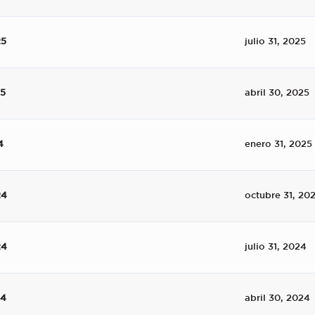
25
julio 31, 2025
25
abril 30, 2025
4
enero 31, 2025
24
octubre 31, 20
24
julio 31, 2024
24
abril 30, 2024