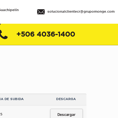
Guachipelín
solucionalclientecr@grupomonge.com
+506 4036-1400
A DE SUBIDA
DESCARGA
Descargar
25