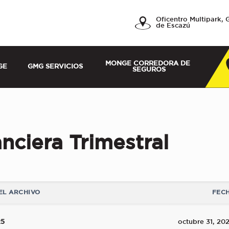
a, Servicios y
Oficentro Multipark, 
de Escazú
MONGE CORREDORA DE 
GE
GMG SERVICIOS
SEGUROS
nciera Trimestral
EL ARCHIVO
FECH
25
octubre 31, 20