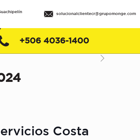
Guachipelín
solucionalclientecr@grupomonge.com
+506 4036-1400
2024
ervicios Costa