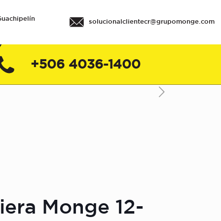
Guachipelín
solucionalclientecr@grupomonge.com
+506 4036-1400
iera Monge 12-