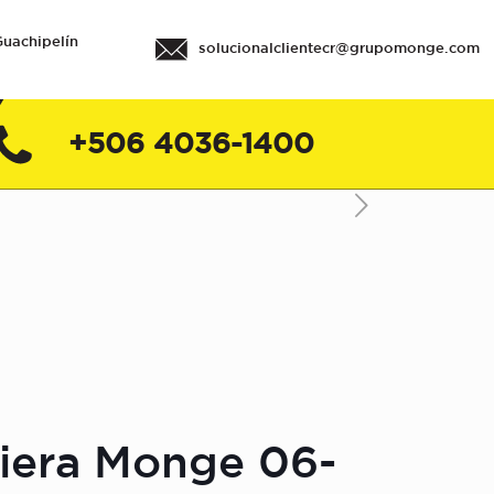
Guachipelín
solucionalclientecr@grupomonge.com
+506 4036-1400
ciera Monge 06-