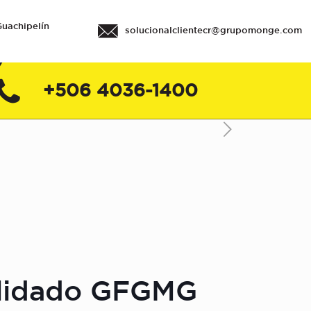
Guachipelín
solucionalclientecr@grupomonge.com
+506 4036-1400
olidado GFGMG